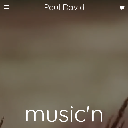
Paul David
Zum
Hauptinhalt
springen
music'n