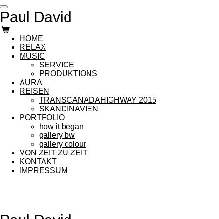
Zum
Paul David
Hauptinhalt
springen
HOME
RELAX
MUSIC
SERVICE
PRODUKTIONS
AURA
REISEN
TRANSCANADAHIGHWAY 2015
SKANDINAVIEN
PORTFOLIO
how it began
gallery bw
gallery colour
VON ZEIT ZU ZEIT
KONTAKT
IMPRESSUM